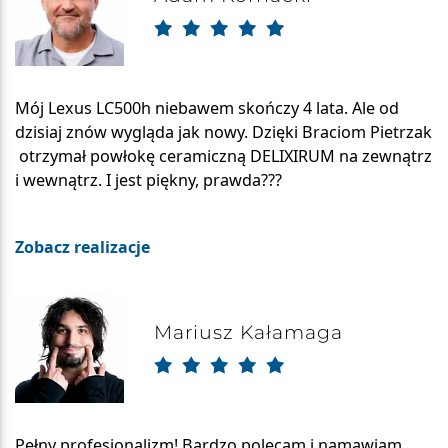
Mój Lexus LC500h niebawem skończy 4 lata. Ale od
dzisiaj znów wygląda jak nowy. Dzięki Braciom Pietrzak
otrzymał powłokę ceramiczną DELIXIRUM na zewnątrz
i wewnątrz. I jest piękny, prawda???
Zobacz realizacje
Mariusz Kałamaga
Pełny profesjonalizm! Bardzo polecam i namawiam,