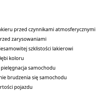
akieru przed czynnikami atmosferycznymi
rzed zarysowaniami
esamowitej szklistości lakierowi
łębi koloru
a pielęgnacja samochodu
nie brudzenia się samochodu
rtości pojazdu