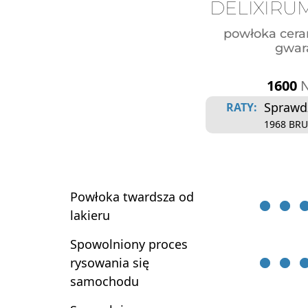
DELIXIR
powłoka ceram
gwar
1600
Sprawdź
RATY:
1968 BR
Powłoka twardsza od
lakieru
Spowolniony proces
rysowania się
samochodu