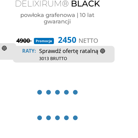
DELIXIRUM®
BLACK
powłoka grafenowa | 10 lat
gwarancji
2450
4900
NETTO
Promocja
 🔵
Sprawdź ofertę ratalną 🔵
RATY:
3013 BRUTTO