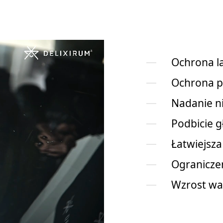
Ochrona l
Ochrona p
Nadanie ni
Podbicie g
Łatwiejsz
Ogranicze
Wzrost wa