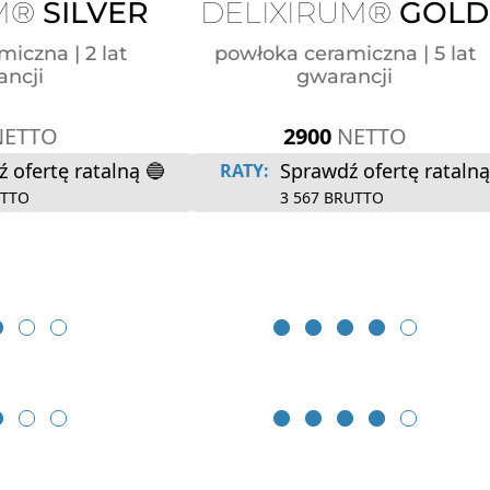
UM®
SILVER
DELIXIRUM®
GOLD
iczna | 2 lat
powłoka ceramiczna | 5 lat
ancji
gwarancji
NETTO
2900
NETTO
 ofertę ratalną 🔵
Sprawdź ofertę ratalną
RATY:
UTTO
3 567 BRUTTO