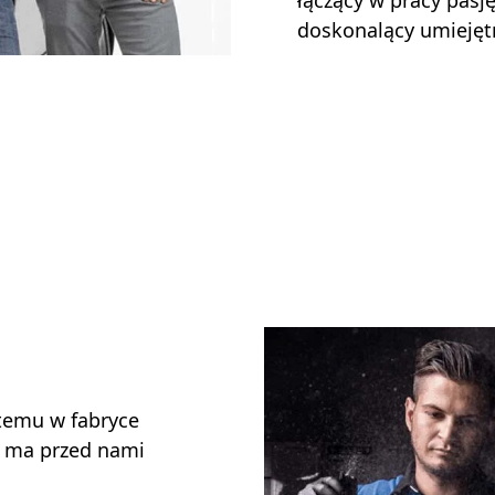
łączący w pracy pasj
doskonalący umiejęt
t temu w fabryce
e ma przed nami