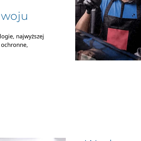
zwoju
ogie, najwyższej
e ochronne,