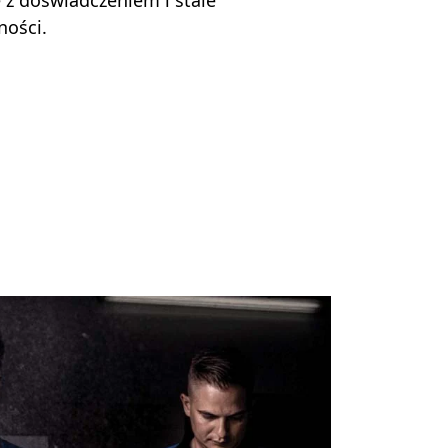
ę z doświadczeniem i stale
ności.