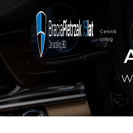
Cennik
usług
w