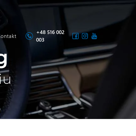
+48 516 002
Kontakt
003
g
iu