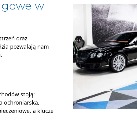
ingowe w
strzeń oraz
ędzia pozwalają nam
.
chodów stoją:
a ochroniarska,
ieczeniowe, a klucze