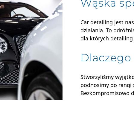
Wąska spe
Car detailing jest n
działania. To odróż
dla których detailing
Dlaczego
Stworzyliśmy wyjątko
podnosimy do rangi s
Bezkompromisowo dą