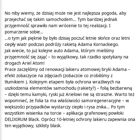
No niby wiemy, że dzisiaj może nie jest najlepsza pogoda, aby
przejechać się takim samochodem… Tym bardziej jednak
przyjemność sprawiło nam wrócenie to tej realizacji. I
pomarzenie sobie…
…o tym jak pięknie by było dzisiaj poczuć letnie słońce oraz letni
ciepły wiatr podczas podróży rakietą Adama Kornackiego.
Jak wiecie, to już kolejne auto Adama, którym mieliśmy
przyjemność się zająć – to wyjątkowy, tak rzadko spotykany na
drogach Ariel Atom!
Prace zaczęliśmy od renowacji lakieru atomowej bryki Adama –
efekt zobaczycie na zdjęciach (zobaczcie co zrobiliśmy z
tłumikiem ). Kolejnym etapem była ochrona wrażliwych na
uszkodzenia elementów samochodu (rakiety?) – folią bezbarwną
– dzięki temu kamyki, ryski już Arielowi nie są straszne. Warto też
wspomnieć, że folia ta ma właściwości samoregeneracyjne – w
większości przypadków wystarczy ciepło i rysa znika… Po tym
wszystkim wisienka na torcie – aplikacja grafenowej powłoki
DELIXIRUM Black. Oprócz 10-letniej ochrony lakieru zapewnia ona
ten wyjątkowy, szklisty blask.