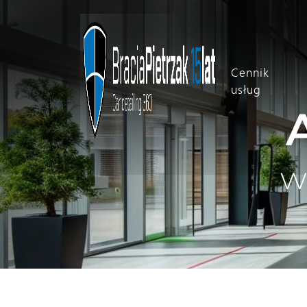
Cennik
usług
w