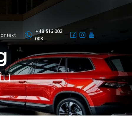
+48 516 002
Kontakt
003
g
iu