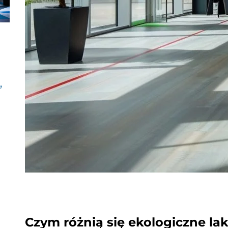
”
Czym różnią się ekologiczne lak