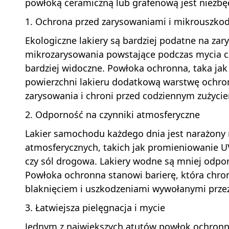
powłoką ceramiczną lub grafenową jest niezbę
1.
Ochrona przed zarysowaniami i mikrouszko
Ekologiczne lakiery są bardziej podatne na za
mikrozarysowania powstające podczas mycia 
bardziej widoczne. Powłoka ochronna, taka jak
powierzchni lakieru dodatkową warstwę ochron
zarysowania i chroni przed codziennym zużyci
2.
Odporność na czynniki atmosferyczne
Lakier samochodu każdego dnia jest narażony 
atmosferycznych, takich jak promieniowanie UV
czy sól drogowa. Lakiery wodne są mniej odporne
Powłoka ochronna stanowi barierę, która chron
blaknięciem i uszkodzeniami wywołanymi prze
3.
Łatwiejsza pielęgnacja i mycie
Jednym z największych atutów powłok ochronny