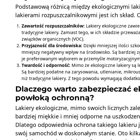
Podstawową różnicą między ekologicznymi lak
lakierami rozpuszczalnikowymi jest ich skład. 
Zawartość rozpuszczalników:
Lakiery ekologiczne zawie
tradycyjne lakiery. Zamiast tego, w ich składzie przewa
związków organicznych (VOC).
Przyjazność dla środowiska:
Dzięki mniejszej ilości szk
mniejszy negatywny wpływ na środowisko. Są bardziej zg
je preferowanym wyborem w przemyśle motoryzacyjnym
Twardość i odporność:
Mimo że ekologiczne lakiery są l
Są bardziej podatne na zarysowania, utlenianie, mikro
niż tradycyjne lakiery. Z tego powodu wymagają dodatko
Dlaczego warto zabezpieczać ek
powłoką ochronną?
Lakiery ekologiczne, mimo swoich licznych zale
bardziej miękkie i mniej odporne na uszkodzeni
Dlatego odpowiednia ochrona takiego lakieru j
swój samochód w doskonałym stanie. Oto kilk