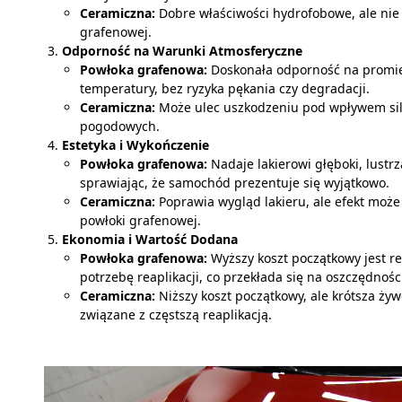
Ceramiczna:
Dobre właściwości hydrofobowe, ale nie 
grafenowej.
Odporność na Warunki Atmosferyczne
Powłoka grafenowa:
Doskonała odporność na promie
temperatury, bez ryzyka pękania czy degradacji.
Ceramiczna:
Może ulec uszkodzeniu pod wpływem si
pogodowych.
Estetyka i Wykończenie
Powłoka grafenowa:
Nadaje lakierowi głęboki, lustrz
sprawiając, że samochód prezentuje się wyjątkowo.
Ceramiczna:
Poprawia wygląd lakieru, ale efekt może
powłoki grafenowej.
Ekonomia i Wartość Dodana
Powłoka grafenowa:
Wyższy koszt początkowy jest r
potrzebę reaplikacji, co przekłada się na oszczędnośc
Ceramiczna:
Niższy koszt początkowy, ale krótsza ż
związane z częstszą reaplikacją.