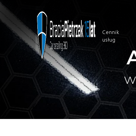
Cennik
usług
w