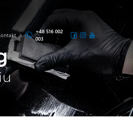
+48 516 002
Kontakt
003
g
iu