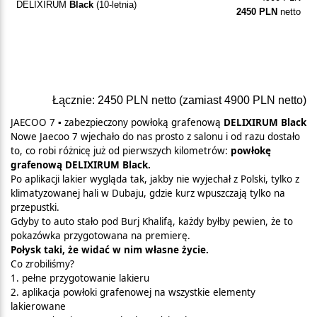
DELIXIRUM
Black
(10-letnia)
2450 PLN
netto
Łącznie:
2450 PLN
netto (zamiast
4900 PLN
netto)
JAECOO 7
▪︎
zabezpieczony powłoką grafenową
DELIXIRUM Black
Nowe Jaecoo 7 wjechało do nas prosto z salonu i od razu dostało
to, co robi różnicę już od pierwszych kilometrów:
powłokę
grafenową DELIXIRUM Black.
Po aplikacji lakier wygląda tak, jakby nie wyjechał z Polski, tylko z
klimatyzowanej hali w Dubaju, gdzie kurz wpuszczają tylko na
przepustki.
Gdyby to auto stało pod Burj Khalifą, każdy byłby pewien, że to
pokazówka przygotowana na premierę.
Połysk taki, że widać w nim własne życie.
Co zrobiliśmy?
1. pełne przygotowanie lakieru
2. aplikacja powłoki grafenowej na wszystkie elementy
lakierowane