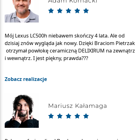
Adam Kornacki
Mój Lexus LC500h niebawem skończy 4 lata. Ale od
dzisiaj znów wygląda jak nowy. Dzięki Braciom Pietrzak
otrzymał powłokę ceramiczną DELIXIRUM na zewnątrz
i wewnątrz. I jest piękny, prawda???
Zobacz realizacje
Mariusz Kałamaga