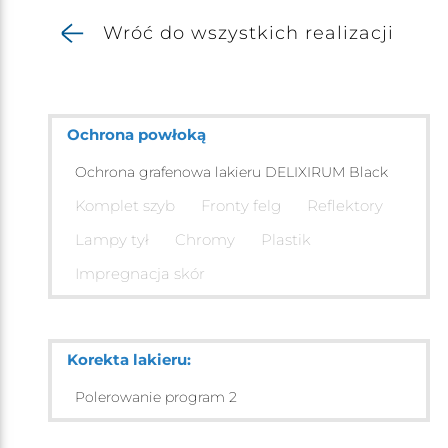
Wróć do wszystkich realizacji
Ochrona powłoką
Ochrona grafenowa lakieru DELIXIRUM Black
Komplet szyb
Fronty felg
Reflektory
Lampy tył
Chromy
Plastik
Impregnacja skór
Korekta lakieru:
Polerowanie program 2