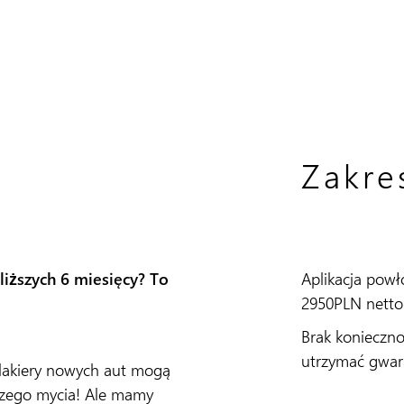
Zakre
iższych 6 miesięcy? To
Aplikacja powł
2950PLN netto
Brak konieczno
utrzymać gwar
e lakiery nowych aut mogą
szego mycia! Ale mamy