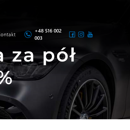
+48 516 002
Kontakt
003
 za pół
0%