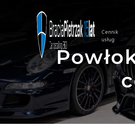
Cennik
usług
Powłok
c