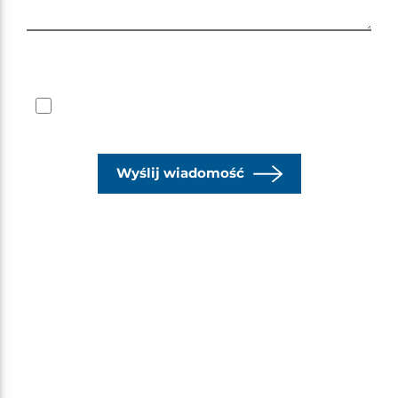
Zapoznałem się z obowiązującą
polityką
prywatności
Wyślij wiadomość